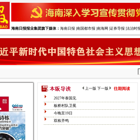
海南日报报业集团旗下媒体：
海南日报
|‌
南国都市报
|‌
南海网
|‌
证券导报
|‌
法治时
上一版
下一版
往期阅读
2027年泰国见
板桥村队卫冕
今晚至19日
双栋齐鸣