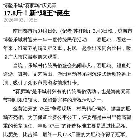
博鳌乐城“赛肥鸡”庆元宵
17.8斤！新“鸡王”诞生
2026年03月05日
南国都市报3月4日讯（记者 苏桂除）3月3日晚，琼海市
博鳌乐城村迎来一年一度传统民俗活动——赛肥鸡，看这一
年来，谁家养的鸡又肥又重，村民一起拿出来同台比拼，吸
引广大市民游客前来观看。
当晚，乐城村传统民俗盛会热闹非凡，赛肥鸡、鲤鱼灯
巡游、舞狮、文艺演出、游园互动等系列沉浸式活动轮番上
演，吸引了众多市民游客前来打卡。
“赛肥鸡”是乐城村独有的传统民俗活动，也是海南元宵
节期间规模较大、保留最完整的庆祝活动之一。
金黄油亮的“鸡王”争霸现场，村民精心饲养、摆盘的肥
鸡齐亮相。为了保证比赛公平公正，评委都是由村里德高望
重的长辈担任。年度“鸡王”的评选标准主要是通过比品相、
比肥美、比吉祥，最终一只17.8斤重的大肥鸡夺得了冠军。