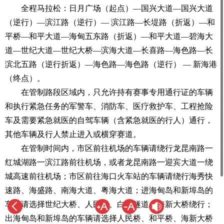
全程马拉松：日月广场（起点）—国兴大道—国兴大道
（逆行）—滨江路（逆行）— 滨江路—长堤路（折返）—和
平桥—和平大道—海甸五东路（折返）—和平大道—碧海大
道—世纪大道—世纪大桥—滨海大道—长喜路—海色路—长
滨北五路（逆行折返）—海色路—海色路（逆行） — 新海港
（终点）。
在管制路段区域内，只允许持有赛事专用通行证的车辆
和执行紧急任务的军警车、消防车、医疗救护车、工程抢险
车及需要紧急就医的自驾车辆（含紧急就医的行人）通行，
其他车辆及行人禁止进入或横穿赛道。
在管制时间内，市区前往机场的车辆请绕行龙昆南路一
红城湖路一滨江路前往机场，或者龙昆南路一迎宾大道一绕
城高速前往机场；市区前往海口火车站的车辆请绕行海秀快
速路、海盛路、南海大道、粤海大道；进海甸岛和新埠岛的
车辆请选择世纪大桥、人民桥、白龙隧道、海新大桥绕行；
出海甸岛和新埠岛的车辆请选择人民桥、和平桥、海新大桥