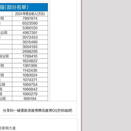
分享到
一键通
新浪微博
腾讯微博
QQ空间
i贴吧