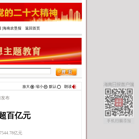
报
|‌
海南农垦报
返回首页
放大
缩小
默认
朗读
榜发布
产超百亿元
44.78亿元