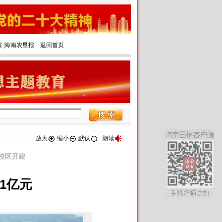
报
|‌
海南农垦报
返回首页
放大
缩小
默认
朗读
校区开建
01亿元