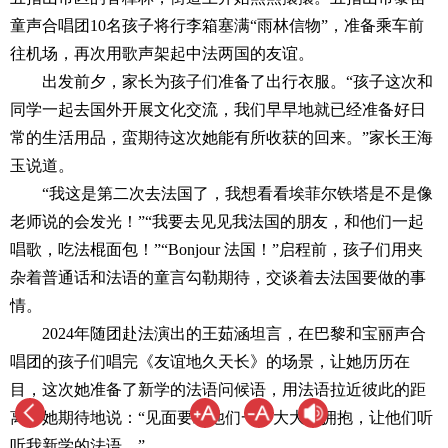
童声合唱团10名孩子将行李箱塞满“雨林信物”，准备乘车前
往机场，再次用歌声架起中法两国的友谊。
出发前夕，家长为孩子们准备了出行衣服。“孩子这次和
同学一起去国外开展文化交流，我们早早地就已经准备好日
常的生活用品，蛮期待这次她能有所收获的回来。”家长王海
玉说道。
“我这是第二次去法国了，我想看看埃菲尔铁塔是不是像
老师说的会发光！”“我要去见见我法国的朋友，和他们一起
唱歌，吃法棍面包！”“Bonjour 法国！”启程前，孩子们用夹
杂着普通话和法语的童言勾勒期待，交谈着去法国要做的事
情。
2024年随团赴法演出的王茹涵坦言，在巴黎和宝丽声合
唱团的孩子们唱完《友谊地久天长》的场景，让她历历在
目，这次她准备了新学的法语问候语，用法语拉近彼此的距
离。她期待地说：“见面要给他们一个大大的拥抱，让他们听
听我新学的法语。”