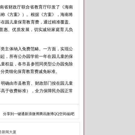
南省财政厅联合省教育厅印发了《海南
简称《方案》）。根据《方案》，海南将
一年在园儿童保育教育费，通过精准覆盖、
普惠、优质发展，切实减轻家庭育儿负
类主体纳入免费范畴。一方面，实现公
学期起，所有公办园学前一年在园儿童的保
儿童权益，各市县参照同类型公办园免除
，分类细化保育教育费减免标准。
明确由市县教育、财政部门按在园儿童
不高于收费标准），全力保障民办园正常
教育发展全链条保障。在资助帮扶上，
分享到
一键通
新浪微博
腾讯微博
QQ空间
i贴吧
残疾幼儿、家庭经济困难幼儿发放生活费
底；在师资保障上，要求公办园教师工资
稳定教师队伍。