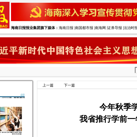
海南日报报业集团旗下媒体：
海南日报
|‌
南国都市报
|‌
南海网
|‌
证券导报
|‌
法治时
上一篇
下一篇
今年秋季
我省推行学前一