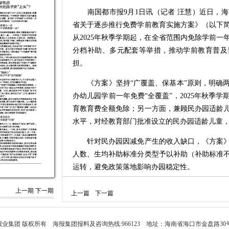
南国都市报9月1日讯（记者 汪慧）近日，海
省关于逐步推行免费学前教育实施方案》（以下
从2025年秋季学期起，在全省范围内免除学前
分档补助、多元配套等举措，推动学前教育普及
担。
《方案》坚持“广覆盖、保基本”原则，明确两
办幼儿园学前一年免费“全覆盖”，2025年秋季
育教育费全额免除；另一方面，兼顾民办园适龄
水平，对经教育部门批准设立的民办园适龄儿童
针对民办园因减免产生的收入缺口，《方案》
人数、生均补助标准分类型予以补助（补助标准
运转，避免政策落地影响办园稳定性。
《方案》不止步于“免学费”，更注重构建学前
上一期
下一期
上一篇
下一篇
明确在免保育教育费基础上，继续为在园孤儿、
补助，并鼓励社会力量捐资助学，为特殊群体兜
纳入财政保障，民办园合理确定教师薪酬标准，