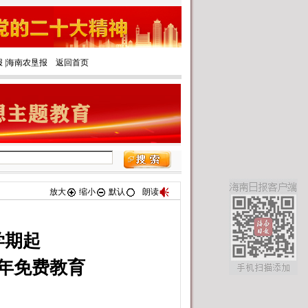
报
|‌
海南农垦报
返回首页
放大
缩小
默认
朗读
学期起
年免费教育