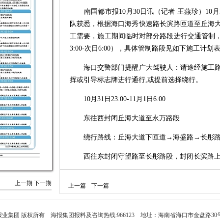
南国都市报10月30日讯（记者 王燕珍）10
队获悉，根据海口海秀快速路长滨路匝道至丘海
工需要，施工期间临时对部分路段进行交通管制，管制
3:00-次日6:00），具体管制路段见如下施工计划
海口交警部门提醒广大驾驶人：请途经施工路
挥或引导标志牌进行通行,或提前选择绕行。
10月31日23:00-11月1日6:00
东往西封闭丘海大道至永万路段
绕行路线：丘海大道下匝道→海盛路→长彤路
西往东封闭守望路至长彤路段，封闭长滨路上
绕行路线：1.守望路→下匝道往桥下地面道路
上一期
下一期
上一篇
下一篇
桥下地面道路→长彤路上匝道进快速路
11月1日23:00-11月2日6:00