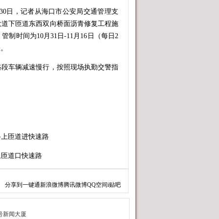
月30日，记者从海口市公安局交通管理支
大道下匝道东西双向桥面沥青修复工程施
时间为10月31日-11月16日（每日2
表。
段车辆减速慢行，按照现场执勤交警指
上匝道进快速路
匝道口快速路
→长彤路上匝道进快速路。2.长滨路→
分享到
一键通
新浪微博
腾讯微博
QQ空间
i贴吧