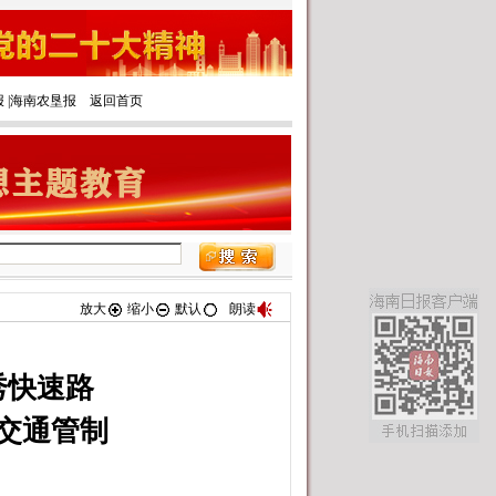
报
|‌
海南农垦报
返回首页
放大
缩小
默认
朗读
秀快速路
交通管制